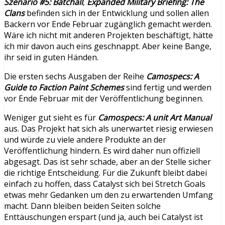
Szenario #5: Batchall
,
Expanded Military Briefing: The
Clans
befinden sich in der Entwicklung und sollen allen
Backern vor Ende Februar zugänglich gemacht werden.
Wäre ich nicht mit anderen Projekten beschäftigt, hätte
ich mir davon auch eins geschnappt. Aber keine Bange,
ihr seid in guten Händen.
Die ersten sechs Ausgaben der Reihe
Camospecs: A
Guide to Faction Paint Schemes
sind fertig und werden
vor Ende Februar mit der Veröffentlichung beginnen.
Weniger gut sieht es für
Camospecs: A unit Art Manual
aus. Das Projekt hat sich als unerwartet riesig erwiesen
und würde zu viele andere Produkte an der
Veröffentlichung hindern. Es wird daher nun offiziell
abgesagt. Das ist sehr schade, aber an der Stelle sicher
die richtige Entscheidung. Für die Zukunft bleibt dabei
einfach zu hoffen, dass Catalyst sich bei Stretch Goals
etwas mehr Gedanken um den zu erwartenden Umfang
macht. Dann bleiben beiden Seiten solche
Enttäuschungen erspart (und ja, auch bei Catalyst ist