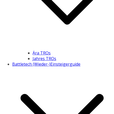
Ära TROs
Jahres TROs
Battletech (Wieder-)Einsteigerguide