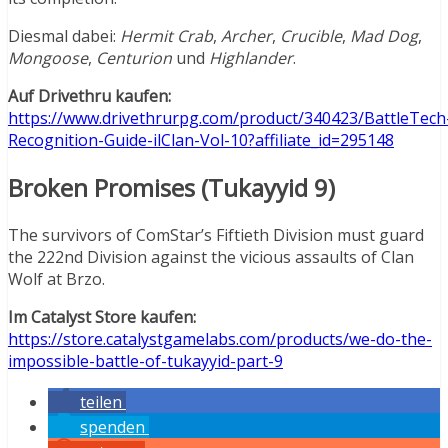
Diesmal dabei:
Hermit Crab
,
Archer
,
Crucible
,
Mad
Dog
,
Mongoose
,
Centurion
und
Highlander
.
Auf Drivethru kaufen:
https://www.drivethrurpg.com/product/340423/BattleTech
Recognition-Guide-ilClan-Vol-10?affiliate_id=295148
Broken Promises (Tukayyid 9)
The survivors of ComStar’s Fiftieth Division must guard
the 222nd Division against the vicious assaults of Clan
Wolf at Brzo.
Im Catalyst Store kaufen:
https://store.catalystgamelabs.com/products/we-do-the-
impossible-battle-of-tukayyid-part-9
teilen
spenden