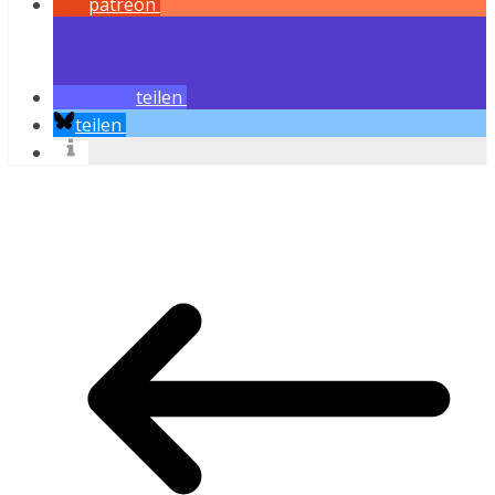
patreon
teilen
teilen