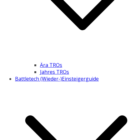
Ära TROs
Jahres TROs
Battletech (Wieder-)Einsteigerguide