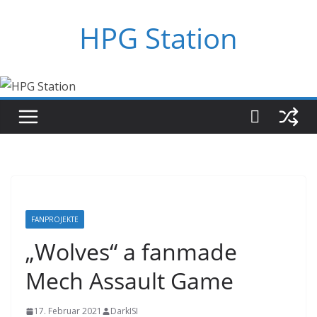
Zum
HPG Station
Inhalt
springen
FANPROJEKTE
„Wolves“ a fanmade
Mech Assault Game
17. Februar 2021
DarkISI