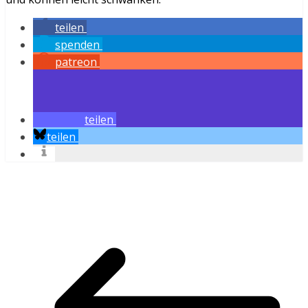
teilen
spenden
patreon
teilen
teilen