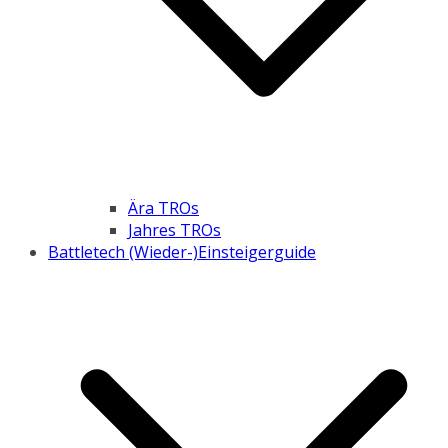
Ära TROs
Jahres TROs
Battletech (Wieder-)Einsteigerguide