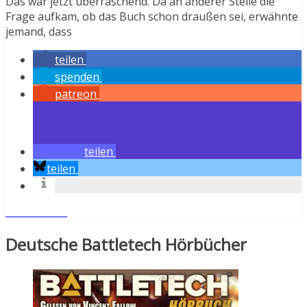
Das war jetzt überraschend. Da an anderer Stelle die
Frage aufkam, ob das Buch schon draußen sei, erwähnte
jemand, dass
teilen
spenden
patreon
teilen
teilen
Weiterlesen
Deutsche Battletech Hörbücher