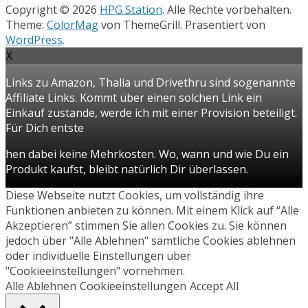
Copyright © 2026
HPG Station
. Alle Rechte vorbehalten.
Theme:
ColorMag
von ThemeGrill. Präsentiert von
WordPress
.
X
Links zu Amazon, Thalia und Drivethru sind sogenannte
Affiliate Links. Kommt über einen solchen Link ein
Einkauf zustande, werde ich mit einer Provision beteiligt.
Für Dich entste
hen dabei keine Mehrkosten. Wo, wann und wie Du ein
Produkt kaufst, bleibt natürlich Dir überlassen.
Diese Webseite nutzt Cookies, um vollständig ihre
Funktionen anbieten zu können. Mit einem Klick auf “Alle
Akzeptieren” stimmen Sie allen Cookies zu. Sie können
jedoch über "Alle Ablehnen" sämtliche Cookies ablehnen
oder individuelle Einstellungen über
"Cookieeinstellungen" vornehmen.
Alle Ablehnen
Cookieeinstellungen
Accept All