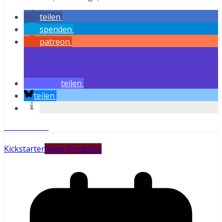
teilen
spenden
patreon
teilen
teilen
Weiterlesen
Kickstarter
Neue Produkte