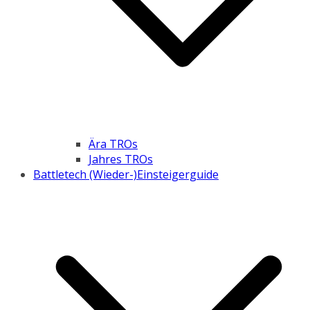
Ära TROs
Jahres TROs
Battletech (Wieder-)Einsteigerguide