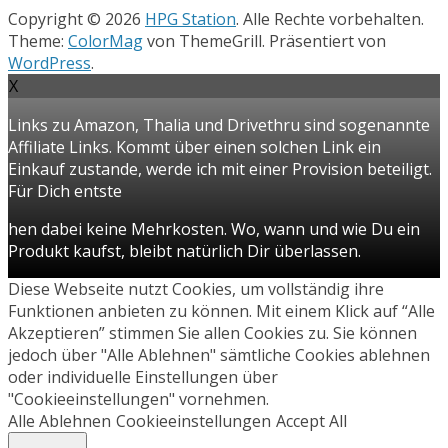
Copyright © 2026
HPG Station
. Alle Rechte vorbehalten.
Theme:
ColorMag
von ThemeGrill. Präsentiert von
WordPress
.
X
Links zu Amazon, Thalia und Drivethru sind sogenannte
Affiliate Links. Kommt über einen solchen Link ein
Einkauf zustande, werde ich mit einer Provision beteiligt.
Für Dich entste
hen dabei keine Mehrkosten. Wo, wann und wie Du ein
Produkt kaufst, bleibt natürlich Dir überlassen.
Diese Webseite nutzt Cookies, um vollständig ihre
Funktionen anbieten zu können. Mit einem Klick auf “Alle
Akzeptieren” stimmen Sie allen Cookies zu. Sie können
jedoch über "Alle Ablehnen" sämtliche Cookies ablehnen
oder individuelle Einstellungen über
"Cookieeinstellungen" vornehmen.
Alle Ablehnen
Cookieeinstellungen
Accept All