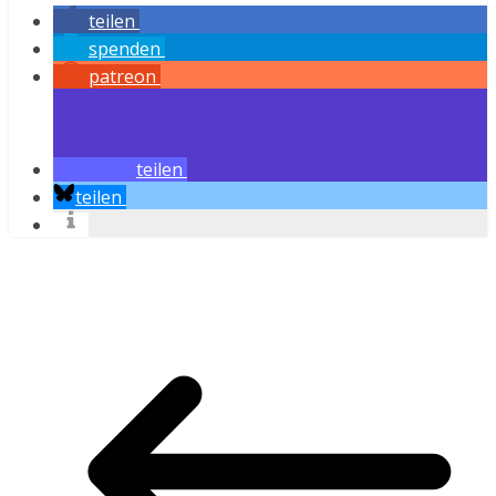
teilen
spenden
patreon
teilen
teilen