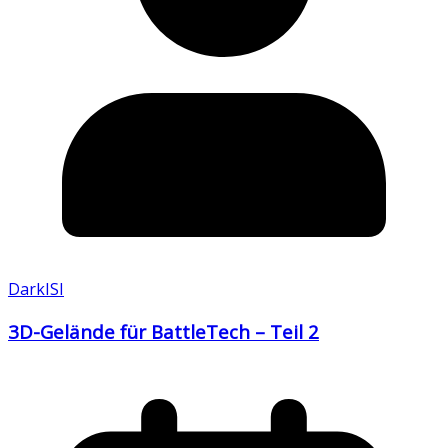
DarkISI
3D-Gelände für BattleTech – Teil 2