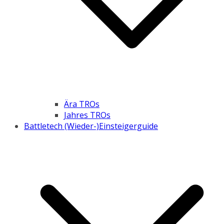
Ära TROs
Jahres TROs
Battletech (Wieder-)Einsteigerguide