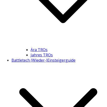
Ära TROs
Jahres TROs
Battletech (Wieder-)Einsteigerguide