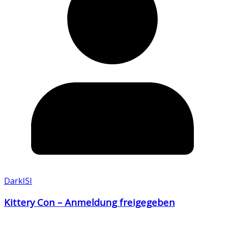
DarkISI
Kittery Con – Anmeldung freigegeben