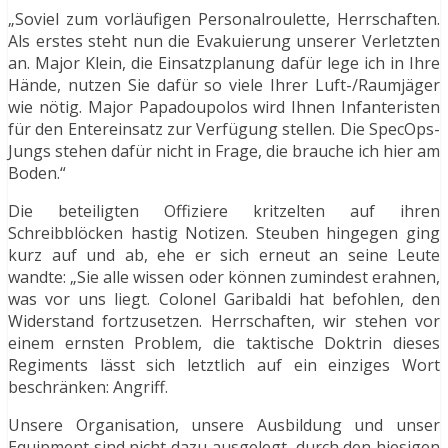
„Soviel zum vorläufigen Personalroulette, Herrschaften.
Als erstes steht nun die Evakuierung unserer Verletzten
an. Major Klein, die Einsatzplanung dafür lege ich in Ihre
Hände, nutzen Sie dafür so viele Ihrer Luft-/Raumjäger
wie nötig. Major Papadoupolos wird Ihnen Infanteristen
für den Entereinsatz zur Verfügung stellen. Die SpecOps-
Jungs stehen dafür nicht in Frage, die brauche ich hier am
Boden.“
Die beteiligten Offiziere kritzelten auf ihren
Schreibblöcken hastig Notizen. Steuben hingegen ging
kurz auf und ab, ehe er sich erneut an seine Leute
wandte: „Sie alle wissen oder können zumindest erahnen,
was vor uns liegt. Colonel Garibaldi hat befohlen, den
Widerstand fortzusetzen. Herrschaften, wir stehen vor
einem ernsten Problem, die taktische Doktrin dieses
Regiments lässt sich letztlich auf ein einziges Wort
beschränken: Angriff.
Unsere Organisation, unsere Ausbildung und unser
Equipment sind nicht dazu ausgelegt, durch den hiesigen