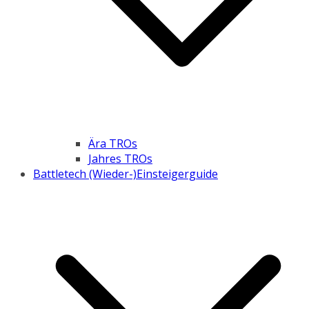
Ära TROs
Jahres TROs
Battletech (Wieder-)Einsteigerguide