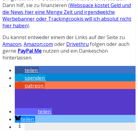
Dann hilf, sie zu finanzieren (
Webspace kostet Geld und
die News hier eine Menge Zeit und irgendwelche
Werbebanner oder Trackingcookis will ich absolut nicht
hier haben
).
Du kannst entweder einem der Links auf der Seite zu
Amazon,
Amazon.com
oder
Drivethru
folgen oder auch
gerne
PayPal Me
nutzen und ein Dankeschön
hinterlassen.
teilen
spenden
patreon
teilen
teilen