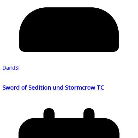
DarkISI
Sword of Sedition und Stormcrow TC