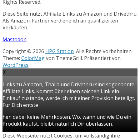
Rights Reserved.
Diese Seite nutzt Affiliate Links zu Amazon und Drivethru.
Als Amazon-Partner verdiene ich an qualifizierten
Verkäufen.
Mastodon
Copyright © 2026
HPG Station
. Alle Rechte vorbehalten.
Theme:
ColorMag
von ThemeGrill. Präsentiert von
WordPress
.
X
Links zu Amazon, Thalia und Drivethru sind sogenannte
Affiliate Links. Kommt über einen solchen Link ein
Einkauf zustande, werde ich mit einer Provision beteiligt.
Für Dich entste
hen dabei keine Mehrkosten. Wo, wann und wie Du ein
Produkt kaufst, bleibt natürlich Dir überlassen.
Diese Webseite nutzt Cookies, um vollständig ihre