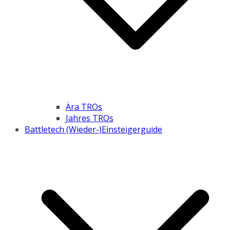
Ära TROs
Jahres TROs
Battletech (Wieder-)Einsteigerguide