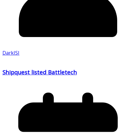
DarkISI
Shipquest listed Battletech