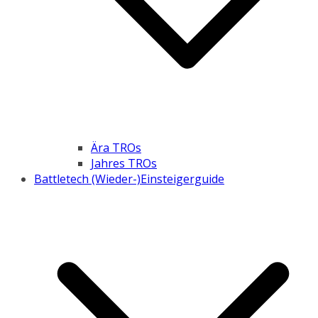
Ära TROs
Jahres TROs
Battletech (Wieder-)Einsteigerguide