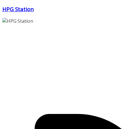
Zum
HPG Station
Inhalt
springen