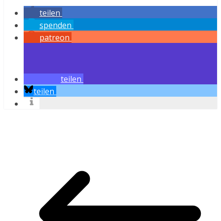
teilen
spenden
patreon
teilen
teilen