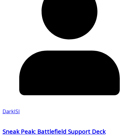
DarkISI
Sneak Peak: Battlefield Support Deck