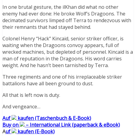
In one brutal gesture, the ilKhan did what no other
enemy had ever done: He broke Wolf’s Dragoons. The
decimated survivors limped off Terra to rendezvous with
their remnants that had stayed behind.
Colonel Henry “Hack” Kincaid, senior striker officer, is
waiting when the Dragoons convoy appears, full of
wrecked machines, but depleted of personnel. Kincaid is a
man of reputation in the Dragoons. His word carries
weight. And he hasn’t been tarnished by Terra.
Three regiments and one of his irreplaceable striker
battalions have all been ground to dust.
All that is left now is duty.
And vengeance…
Auf
kaufen (Taschenbuch & E-Book)
Buy on
– International Link (paperback & eBook)
A
uf
kaufen (E-Book)