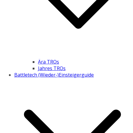
Ära TROs
Jahres TROs
Battletech (Wieder-)Einsteigerguide