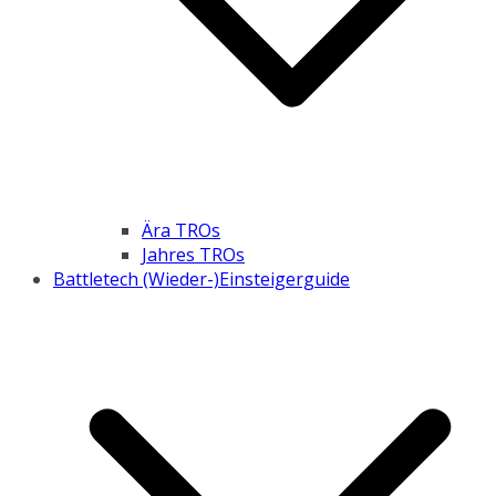
Ära TROs
Jahres TROs
Battletech (Wieder-)Einsteigerguide