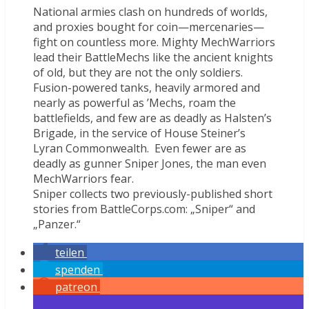
National armies clash on hundreds of worlds,
and proxies bought for coin—mercenaries—
fight on countless more. Mighty MechWarriors
lead their BattleMechs like the ancient knights
of old, but they are not the only soldiers.
Fusion-powered tanks, heavily armored and
nearly as powerful as ’Mechs, roam the
battlefields, and few are as deadly as Halsten’s
Brigade, in the service of House Steiner’s
Lyran Commonwealth. Even fewer are as
deadly as gunner Sniper Jones, the man even
MechWarriors fear.
Sniper collects two previously-published short
stories from BattleCorps.com: „Sniper“ and
„Panzer.“
teilen
spenden
patreon