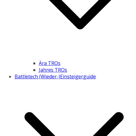
Ära TROs
Jahres TROs
Battletech (Wieder-)Einsteigerguide