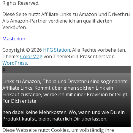
Rights Reserved.
Diese Seite nutzt Affiliate Links zu Amazon und Drivethru.
Als Amazon-Partner verdiene ich an qualifizierten
Verkäufen.
Mastodon
Copyright © 2026
HPG Station
. Alle Rechte vorbehalten.
Theme:
ColorMag
von ThemeGrill. Präsentiert von
WordPress
.
X
Links zu Amazon, Thalia und Drivethru sind sogenannte
Affiliate Links. Kommt über einen solchen Link ein
Einkauf zustande, werde ich mit einer Provision beteiligt.
Für Dich entste
hen dabei keine Mehrkosten. Wo, wann und wie Du ein
Produkt kaufst, bleibt natürlich Dir überlassen.
Diese Webseite nutzt Cookies, um vollständig ihre