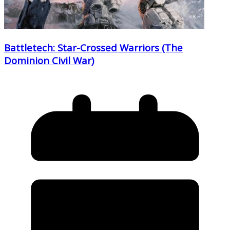
Battletech: Star-Crossed Warriors (The
Dominion Civil War)