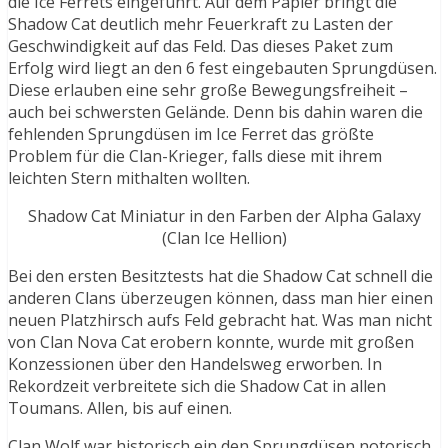
die Ice Ferrets eingeführt. Auf dem Papier bringt die
Shadow Cat deutlich mehr Feuerkraft zu Lasten der
Geschwindigkeit auf das Feld. Das dieses Paket zum
Erfolg wird liegt an den 6 fest eingebauten Sprungdüsen.
Diese erlauben eine sehr große Bewegungsfreiheit –
auch bei schwersten Gelände. Denn bis dahin waren die
fehlenden Sprungdüsen im Ice Ferret das größte
Problem für die Clan-Krieger, falls diese mit ihrem
leichten Stern mithalten wollten.
Shadow Cat Miniatur in den Farben der Alpha Galaxy
(Clan Ice Hellion)
Bei den ersten Besitztests hat die Shadow Cat schnell die
anderen Clans überzeugen können, dass man hier einen
neuen Platzhirsch aufs Feld gebracht hat. Was man nicht
von Clan Nova Cat erobern konnte, wurde mit großen
Konzessionen über den Handelsweg erworben. In
Rekordzeit verbreitete sich die Shadow Cat in allen
Toumans. Allen, bis auf einen.
Clan Wolf war historisch ein den Sprungdüsen notorisch