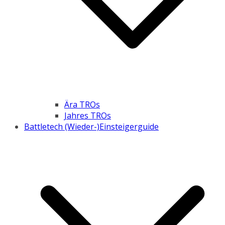
Ära TROs
Jahres TROs
Battletech (Wieder-)Einsteigerguide