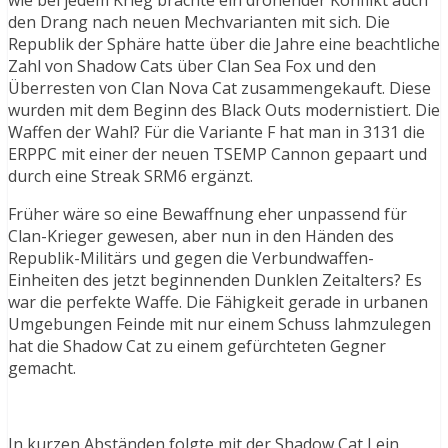
wie bei jedem Krieg brachte ein drohender Konflikt auch
den Drang nach neuen Mechvarianten mit sich. Die
Republik der Sphäre hatte über die Jahre eine beachtliche
Zahl von Shadow Cats über Clan Sea Fox und den
Überresten von Clan Nova Cat zusammengekauft. Diese
wurden mit dem Beginn des Black Outs modernistiert. Die
Waffen der Wahl? Für die Variante F hat man in 3131 die
ERPPC mit einer der neuen TSEMP Cannon gepaart und
durch eine Streak SRM6 ergänzt.
Früher wäre so eine Bewaffnung eher unpassend für
Clan-Krieger gewesen, aber nun in den Händen des
Republik-Militärs und gegen die Verbundwaffen-
Einheiten des jetzt beginnenden Dunklen Zeitalters? Es
war die perfekte Waffe. Die Fähigkeit gerade in urbanen
Umgebungen Feinde mit nur einem Schuss lahmzulegen
hat die Shadow Cat zu einem gefürchteten Gegner
gemacht.
In kurzen Abständen folgte mit der Shadow Cat I ein