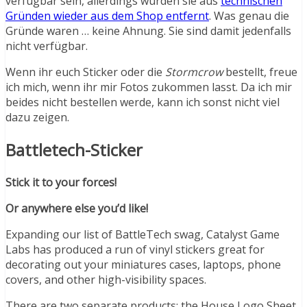
verfügbar sein, allerdings wurden sie aus
technischen
Gründen wieder aus dem Shop entfernt
. Was genau die
Gründe waren … keine Ahnung. Sie sind damit jedenfalls
nicht verfügbar.
Wenn ihr euch Sticker oder die
Stormcrow
bestellt, freue
ich mich, wenn ihr mir Fotos zukommen lasst. Da ich mir
beides nicht bestellen werde, kann ich sonst nicht viel
dazu zeigen.
Battletech-Sticker
Stick it to your forces!
Or anywhere else you’d like!
Expanding our list of BattleTech swag, Catalyst Game
Labs has produced a run of vinyl stickers great for
decorating out your miniatures cases, laptops, phone
covers, and other high-visibility spaces.
There are two separate products: the House Logo Sheet