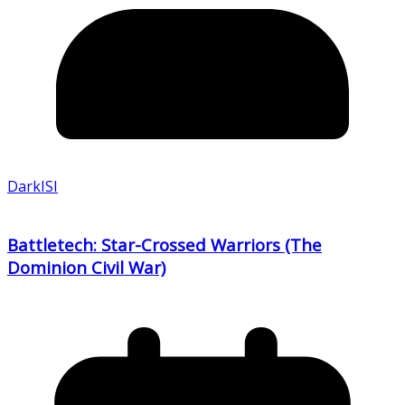
DarkISI
Battletech: Star-Crossed Warriors (The
Dominion Civil War)