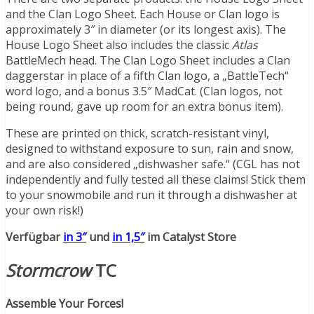
and the Clan Logo Sheet. Each House or Clan logo is
approximately 3″ in diameter (or its longest axis). The
House Logo Sheet also includes the classic
Atlas
BattleMech head. The Clan Logo Sheet includes a Clan
daggerstar in place of a fifth Clan logo, a „BattleTech“
word logo, and a bonus 3.5″ MadCat. (Clan logos, not
being round, gave up room for an extra bonus item).
These are printed on thick, scratch-resistant vinyl,
designed to withstand exposure to sun, rain and snow,
and are also considered „dishwasher safe.“ (CGL has not
independently and fully tested all these claims! Stick them
to your snowmobile and run it through a dishwasher at
your own risk!)
Verfügbar
in 3″
und
in 1,5″
im Catalyst Store
Stormcrow
TC
Assemble Your Forces!