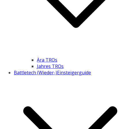
Ära TROs
Jahres TROs
Battletech (Wieder-)Einsteigerguide