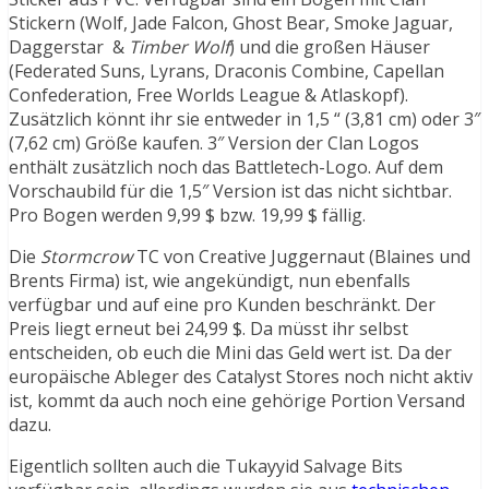
Stickern (Wolf, Jade Falcon, Ghost Bear, Smoke Jaguar,
Daggerstar &
Timber Wolf
) und die großen Häuser
(Federated Suns, Lyrans, Draconis Combine, Capellan
Confederation, Free Worlds League & Atlaskopf).
Zusätzlich könnt ihr sie entweder in 1,5 “ (3,81 cm) oder 3″
(7,62 cm) Größe kaufen. 3″ Version der Clan Logos
enthält zusätzlich noch das Battletech-Logo. Auf dem
Vorschaubild für die 1,5″ Version ist das nicht sichtbar.
Pro Bogen werden 9,99 $ bzw. 19,99 $ fällig.
Die
Stormcrow
TC von Creative Juggernaut (Blaines und
Brents Firma) ist, wie angekündigt, nun ebenfalls
verfügbar und auf eine pro Kunden beschränkt. Der
Preis liegt erneut bei 24,99 $. Da müsst ihr selbst
entscheiden, ob euch die Mini das Geld wert ist. Da der
europäische Ableger des Catalyst Stores noch nicht aktiv
ist, kommt da auch noch eine gehörige Portion Versand
dazu.
Eigentlich sollten auch die Tukayyid Salvage Bits