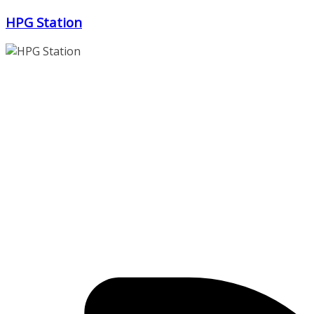
Zum
HPG Station
Inhalt
springen