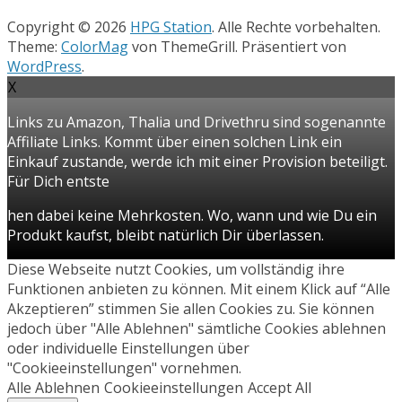
Copyright © 2026
HPG Station
. Alle Rechte vorbehalten.
Theme:
ColorMag
von ThemeGrill. Präsentiert von
WordPress
.
X
Links zu Amazon, Thalia und Drivethru sind sogenannte
Affiliate Links. Kommt über einen solchen Link ein
Einkauf zustande, werde ich mit einer Provision beteiligt.
Für Dich entste
hen dabei keine Mehrkosten. Wo, wann und wie Du ein
Produkt kaufst, bleibt natürlich Dir überlassen.
Diese Webseite nutzt Cookies, um vollständig ihre
Funktionen anbieten zu können. Mit einem Klick auf “Alle
Akzeptieren” stimmen Sie allen Cookies zu. Sie können
jedoch über "Alle Ablehnen" sämtliche Cookies ablehnen
oder individuelle Einstellungen über
"Cookieeinstellungen" vornehmen.
Alle Ablehnen
Cookieeinstellungen
Accept All