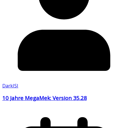
DarkISI
10 Jahre MegaMek: Version 35.28