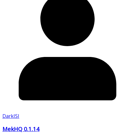
DarkISI
MekHQ 0.1.14