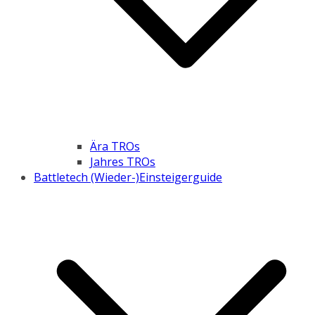
Ära TROs
Jahres TROs
Battletech (Wieder-)Einsteigerguide