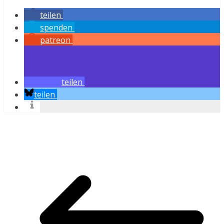
teilen
spenden
patreon
teilen
teilen