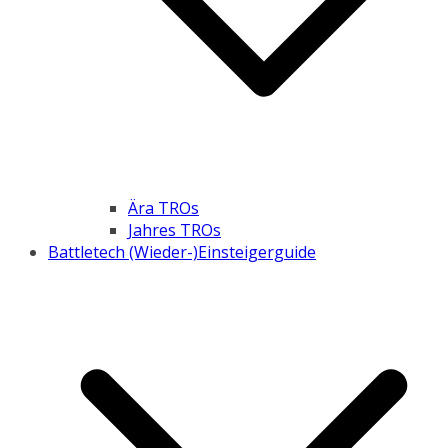
Ära TROs
Jahres TROs
Battletech (Wieder-)Einsteigerguide