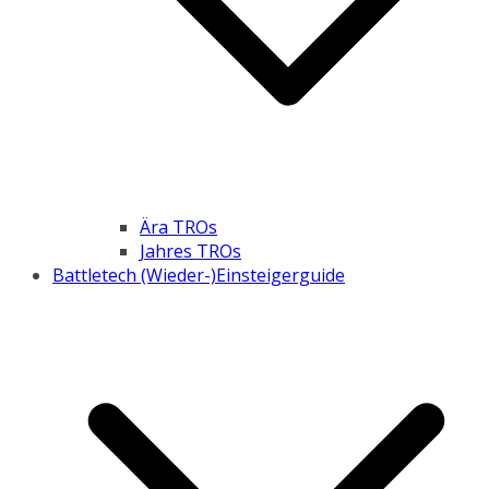
Ära TROs
Jahres TROs
Battletech (Wieder-)Einsteigerguide