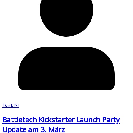
DarkISI
Battletech Kickstarter Launch Party
Update am 3. März