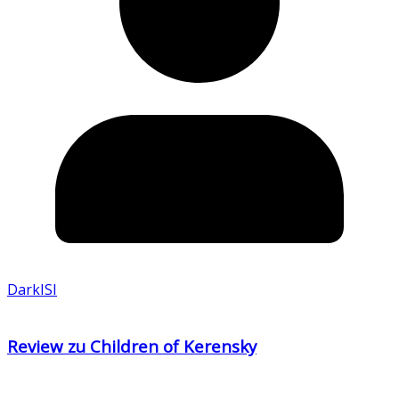
DarkISI
Review zu Children of Kerensky