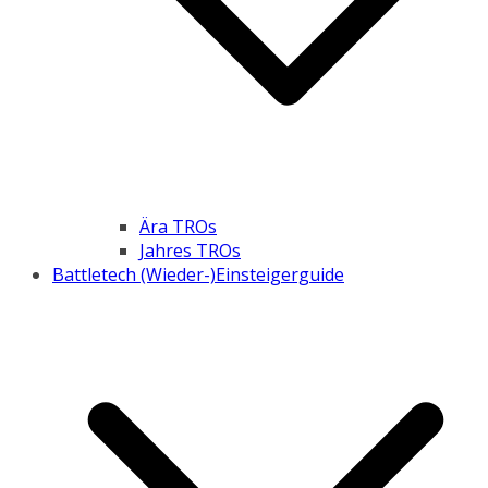
Ära TROs
Jahres TROs
Battletech (Wieder-)Einsteigerguide