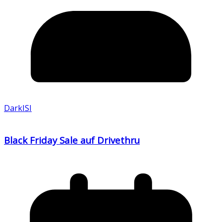
DarkISI
Black Friday Sale auf Drivethru