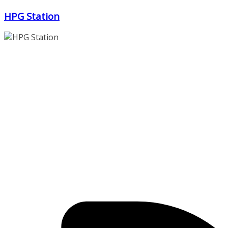
Zum
HPG Station
Inhalt
springen