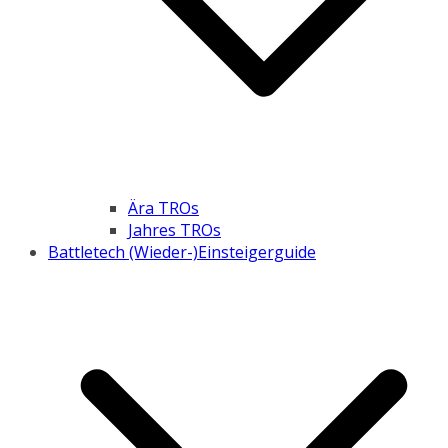
Ära TROs
Jahres TROs
Battletech (Wieder-)Einsteigerguide