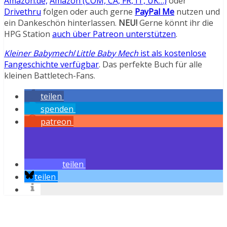
Amazon.de,
Amazon (COM, CA, FR, IT, UK…)
oder
Drivethru
folgen oder auch gerne
PayPal Me
nutzen und
ein Dankeschön hinterlassen.
NEU!
Gerne könnt ihr die
HPG Station
auch über Patreon unterstützen
.
Kleiner Babymech
/
Little Baby Mech
ist als kostenlose
Fangeschichte verfügbar
. Das perfekte Buch für alle
kleinen Battletech-Fans.
teilen
spenden
patreon
teilen
teilen