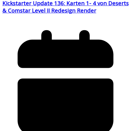
Kickstarter Update 136: Karten 1- 4 von Deserts
& Comstar Level II Redesign Render