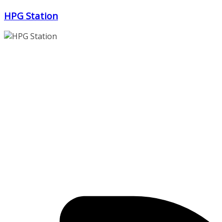
Zum
HPG Station
Inhalt
springen